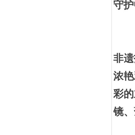
守护
立
非遗
浓艳
彩的
镜、