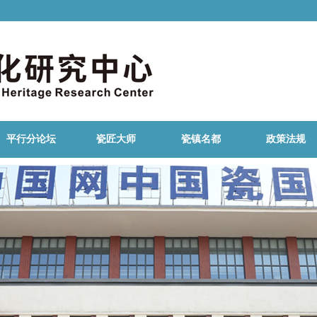
平行分论坛
瓷匠大师
瓷镇名都
政策法规