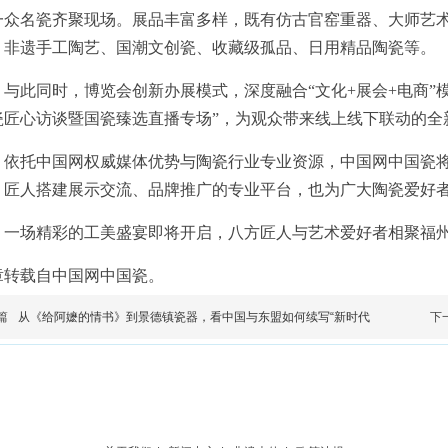
一众名瓷齐聚现场。展品丰富多样，既有仿古官窑重器、大师艺
、非遗手工陶艺、国潮文创瓷、收藏级孤品、日用精品陶瓷等。
与此同时，博览会创新办展模式，深度融合“文化+展会+电商”
瓷匠心访谈暨国瓷臻选直播专场”，为观众带来线上线下联动的全
依托中国网权威媒体优势与陶瓷行业专业资源，中国网中国瓷
、匠人搭建展示交流、品牌推广的专业平台，也为广大陶瓷爱好
一场精彩的工美盛宴即将开启，八方匠人与艺术爱好者相聚福
章转载自中国网中国瓷。
篇
从《给阿嬷的情书》到景德镇瓷器，看中国与东盟如何续写“新时代
下