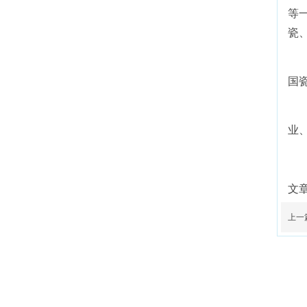
等
瓷
国
业
文
上一