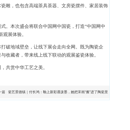
术瓷雕，也包含高端茶具茶器、文房瓷摆件、家居装饰
模式。本次盛会将联合中国网中国瓷，打造“中国网中
新观展体验。
将打破地域壁垒，让线下展会走向全网。既为陶瓷企
者与收藏者，带来线上线下联动的观展鉴瓷体验。
州，共赏中华工艺之美。
一篇
瓷艺景德镇｜付长鸿：釉上新彩遇泼墨，她把宋画“搬”进了陶瓷里