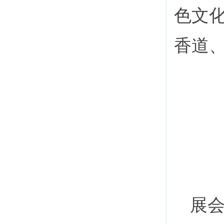
色文
香道
展