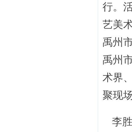
行。
艺美
禹州
禹州
术界
聚现
李