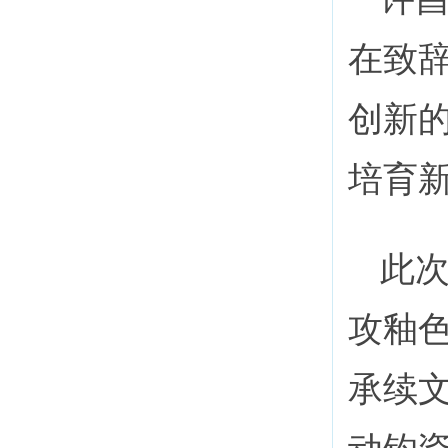
在致
创新
培育
此
攻釉
承续