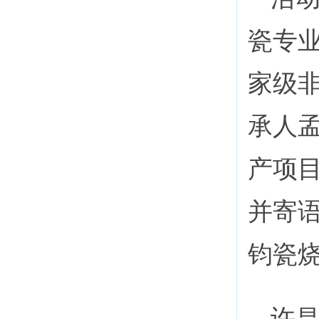
瓷专
家级
承人
产项
并寄
钧瓷
许