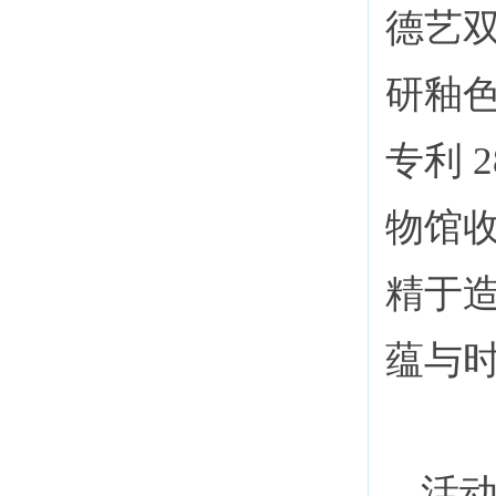
德艺
研釉
专利 
物馆
精于
蕴与
活