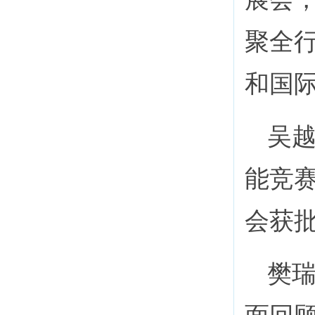
聚全
和国
吴越
能竞
会获
樊瑞