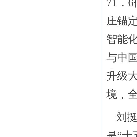
71．
庄锚
智能
与中
升级
境，
刘挺
是“